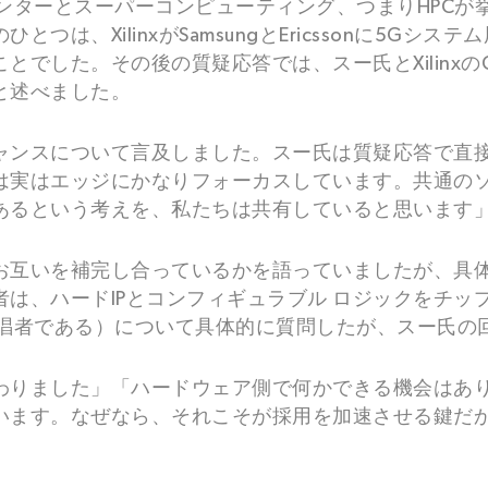
ンターとスーパーコンピューティング、つまりHPCが
は、XilinxがSamsungとEricssonに5G
でした。その後の質疑応答では、スー氏とXilinxの
と述べました。
ャンスについて言及しました。スー氏は質疑応答で直
は実はエッジにかなりフォーカスしています。共通の
あるという考えを、私たちは共有していると思います
お互いを補完し合っているかを語っていましたが、具
は、ハードIPとコンフィギュラブル ロジックをチッ
提唱者である）について具体的に質問したが、スー氏の
わりました」「ハードウェア側で何かできる機会はあ
います。なぜなら、それこそが採用を加速させる鍵だ