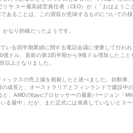
リサ スー最高経営責任者（CEO）が（「おはよう
的はHPCであることは、この買収が意味するものについて
、かなり的確だったようです。
開催している四半期業績に関する電話会議に便乗して行わ
0億ドル、直前の第2四半期から9億ドル増加したことを
の3倍以上となりました。
がグラフィックスの売上減を相殺したと述べました。自動
市場の成長と、オーストラリアとフィンランドで建設中
、AMDのEpycプロセッサーの最新バージョン「Mil
表している最中」だが、まだ正式には発表していないとス