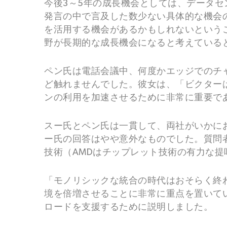
今後3～5年の成長機会としては、データセ
発言の中で言及した数少ない具体的な機会のひとつ
を活用する機会があるかもしれないということ
野が長期的な成長機会になると考えている
ペン氏は電話会議中、何度かエッジでのチ
ど触れませんでした。彼女は、「ビクター
ンの利用を加速させるために非常に重要で
スー氏とペン氏は一貫して、両社がいかに
ー氏の回答はやや意外なものでした。質問者
技術（AMDはチップレット技術の有力な
「モノリシックな統合の時代はおそらく終
境を倍増させることに非常に重点を置いて
ロードを支援するために説明しました。