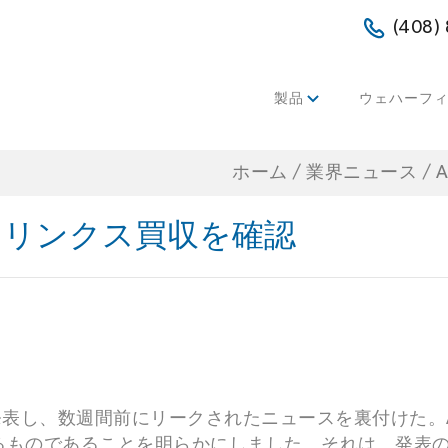
(408)
製品
ウェハーフ
ホーム
/
業界ニュース
/
イリンクス買収を確認
収すると発表し、数週間前にリークされたニュースを裏付け
るものであることを明らかにしました。それは、発表の