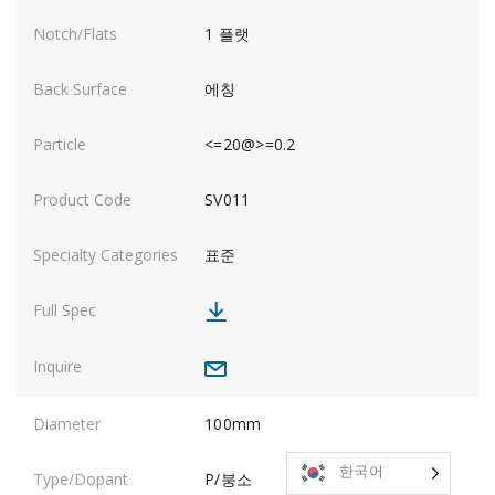
1 플랫
에칭
<=20@>=0.2
SV011
표준
100mm
한국어
P/붕소