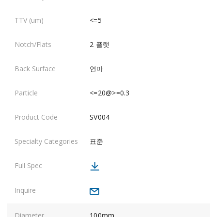
<=5
2 플랫
연마
<=20@>=0.3
SV004
표준
100mm