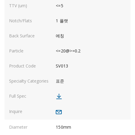
<=5
1 플랫
에칭
<=20@>=0.2
SV013
표준
150mm