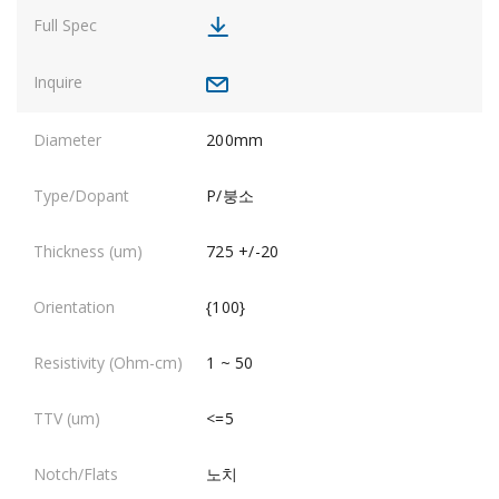
200mm
P/붕소
725 +/-20
{100}
1 ~ 50
<=5
노치