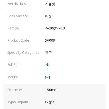
2 플랫
에칭
<=20@>=0.3
SV009
표준
150mm
P/붕소