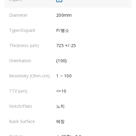
200mm
P/붕소
725 +/-25
{100}
1 ~ 100
<=10
노치
에칭