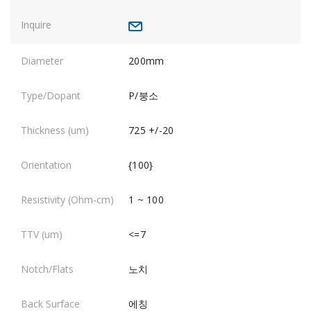
200mm
P/붕소
725 +/-20
{100}
1 ~ 100
<=7
노치
에칭