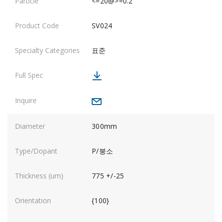
<=20@>=0.2
SV024
표준
300mm
P/붕소
775 +/-25
{100}