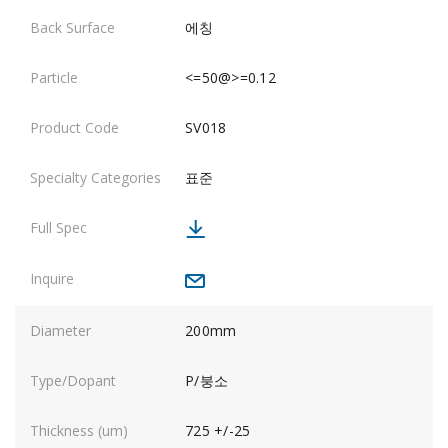
에칭
<=50@>=0.12
SV018
표준
200mm
P/붕소
725 +/-25