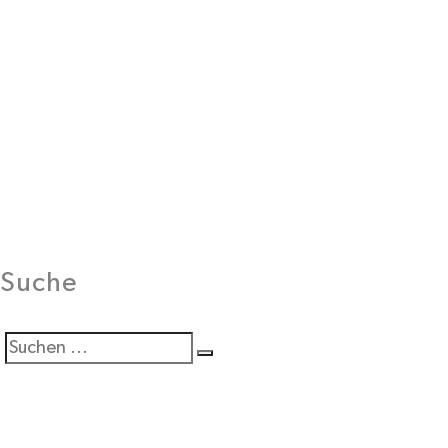
Suche
Suchen
Suche
Sie
nach: