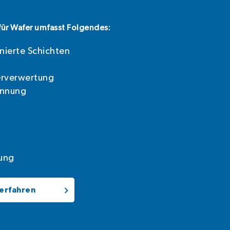
für Wafer umfasst Folgendes:
nierte Schichten
rverwertung
ünnung
rung
erfahren