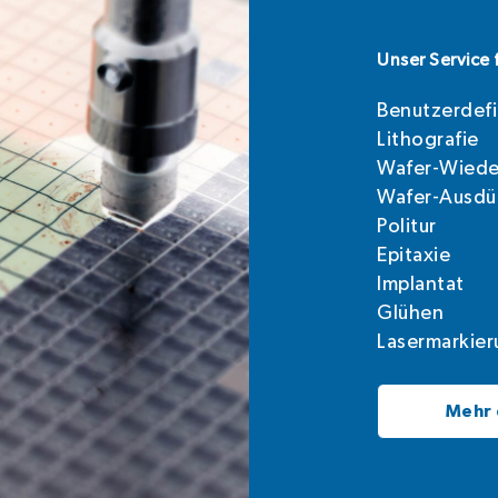
Unser Service 
Benutzerdefi
Lithografie
Wafer-Wiede
Wafer-Ausd
Politur
Epitaxie
Implantat
Glühen
Lasermarkie
Mehr 