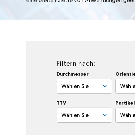
eine breite Palette von Anwendungen geei
Filtern nach:
Durchmesser
Orienti
Wählen Sie
Wähle
TTV
Partikel
Wählen Sie
Wähle