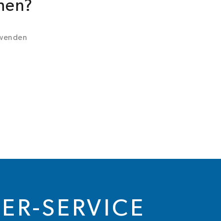
chen?
 wenden
ER-SERVICE