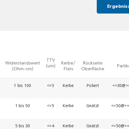
Ergebnis
TTV
Widerstandswert
Kerbe/
Rückseite
(um)
Partik
(Ohm-cm)
Flats
Oberfläche
1 bis 100
<=5
Kerbe
Poliert
<=30@>=
1 bis 50
<=5
Kerbe
Geätzt
<=50@>=
5 bis 30
<=4
Kerbe
Geätzt
<=50@>=