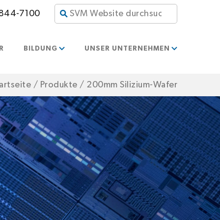
 844-7100
R
BILDUNG
UNSER UNTERNEHMEN
artseite
/
Produkte
/
200mm Silizium-Wafer