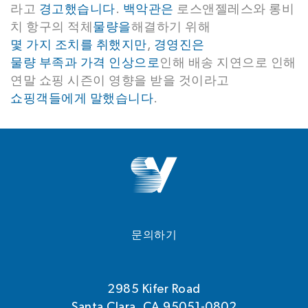
라고
경고했습니다
.
백악관은
로스앤젤레스와 롱비
치 항구의 적체
물량을
해결하기 위해
몇 가지 조치를 취했지만
,
경영진은
물량 부족과 가격 인상으로
인해 배송 지연으로 인해
연말 쇼핑 시즌이 영향을 받을 것이라고
쇼핑객들에게
말했습니다
.
문의하기
2985 Kifer Road
Santa Clara, CA 95051-0802