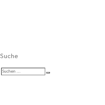
Suche
Suchen
Suche
Sie
nach: