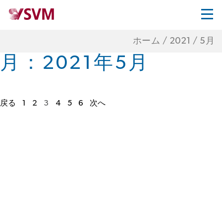
ホーム
/
2021
/
5月
月：
2021年5月
戻る
1
2
3
4
5
6
次へ
投
稿
の
ペ
ー
ジ
ネ