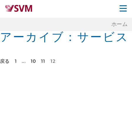
ホーム
アーカイブ：
サービス
戻る
1
...
10
11
12
投
稿
の
ペ
ー
ジ
ネ