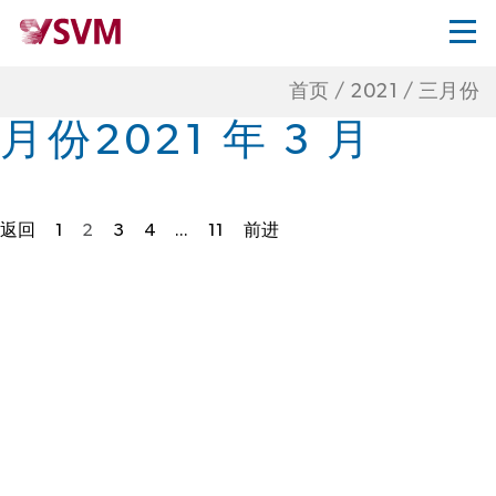
首页
/
2021
/
三月份
月份
2021 年 3 月
返回
1
2
3
4
...
11
前进
帖
子
分
页